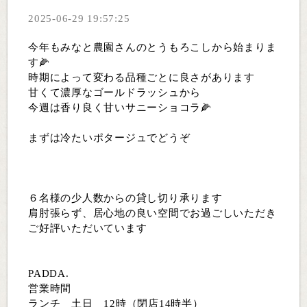
2025-06-29 19:57:25
今年もみなと農園さんのとうもろこしから始まりま
す🌽
時期によって変わる品種ごとに良さがあります
甘くて濃厚なゴールドラッシュから
今週は香り良く甘いサニーショコラ🌽
まずは冷たいポタージュでどうぞ
６名様の少人数からの貸し切り承ります
肩肘張らず、居心地の良い空間でお過ごしいただき
ご好評いただいています
PADDA.
営業時間
ランチ 土日 12時（閉店14時半）